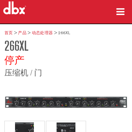
产品
首页
>
产品
>
动态处理器
>
266XL
266XL
案例研究
哪里购买
停产
培训
压缩机 / 门
支持
语言/地区