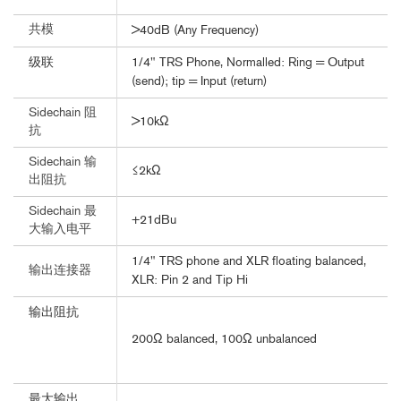
共模
>40dB (Any Frequency)
级联
1/4" TRS Phone, Normalled: Ring = Output
(send); tip = Input (return)
Sidechain 阻
>10kΩ
抗
Sidechain 输
≤2kΩ
出阻抗
Sidechain 最
+21dBu
大输入电平
1/4" TRS phone and XLR floating balanced,
输出连接器
XLR: Pin 2 and Tip Hi
输出阻抗
200Ω balanced, 100Ω unbalanced
最大输出