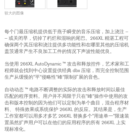
较大的图像
每个门最压缩机提供低于燕子瞬变的音乐压缩，加上浇注 —
— 或关闭早，切掉了朽烂和混响的尾巴。266XL 精湛工程可
确保两个其压缩和浇注提供多功能性和在哪里其他的压缩机
盖茨通常产生不良加工工件的情况下声波性能优良。
当使用 266XL AutoDynamic ™ 攻击和释放控件，艺术家和工
程师就会找到中心设置提供经典 dbx 压缩，而完全控制范围
生产从缓慢的"平"侵略性"峰"限制扩展的音色。
自动动态 ™ 电路不断调整的实际的攻击和释放时间以最佳
匹配的程序资料。用户并不局限于只在"峰"操作中使用的攻
击和版本控制的因为他们可以定制为单个曲目，混合程序材
料、 特殊效果或系统保护 266XL 的反应。其结果是，生产
工作室都可以用多才多艺 266XL 替换多个"用途单一"限速装
置虽然扩声用户可以在他们的应用程序的所有 266XL 上实
现标准化。