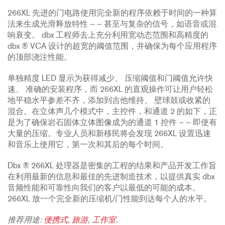
266XL 先进的门电路使用完全新的程序依赖于时间的一种算
法来生成光滑释放特性 — — 甚至与复杂的信号，如语音或混
响衰变。 dbx 工程师去上充分利用宽动态范围和高精度的
dbx ® VCA 设计的超宽的阈值范围，并确保为每个应用程序
的顶部浇注性能。
单独精度 LED 显示为获得减少、 压缩阈值和门阈值允许快
速、 准确的安装程序，而 266XL 的直观操作可让用户轻松
地平稳水平参差不齐，添加到吉他维持、 壁球鼓或收紧的
混合。在立体声几个模式中，主控件，和通道 2 的如下，正
是为了确保岩石固体立体图像成为的通道 1 控件 — — 即使有
大量的压缩。专业人员和新移民将会发现 266XL 设置迅速
和音乐上使用它，第一次和其后的每个时间。
Dbx ® 266XL 处理器是密集的工程的结果和产品开发工作旨
在利用最新的信息和最佳的先进制造技术，以提供真实 dbx
音频性能和可靠性向我们的客户以最低的可能的成本。
266XL 放一个完全新的压缩机/门性能到达每个人的水平。
推荐用途:
便携式
,
旅游
,
工作室
.