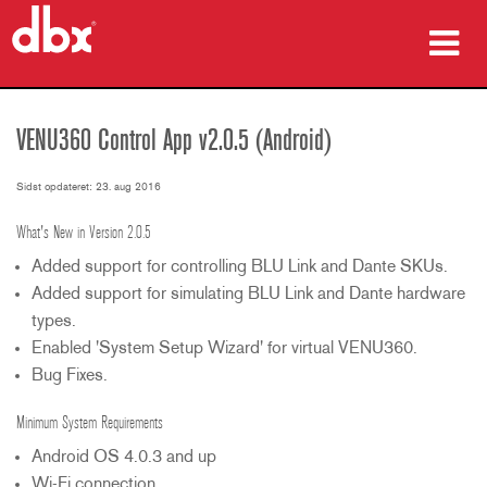
produkter
VENU360 Control App v2.0.5 (Android)
Case studies
Sidst opdateret: 23. aug 2016
hvor man kan købe
What's New in Version 2.0.5
træning
Added support for controlling BLU Link and Dante SKUs.
Added support for simulating BLU Link and Dante hardware
support
types.
Enabled 'System Setup Wizard' for virtual VENU360.
Bug Fixes.
Minimum System Requirements
Sprog/Region
Android OS 4.0.3 and up
Wi-Fi connection