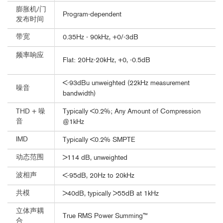
膨胀机/门
Program-dependent
发布时间
带宽
0.35Hz - 90kHz, +0/-3dB
频率响应
Flat: 20Hz-20kHz, +0, -0.5dB
<-93dBu unweighted (22kHz measurement
噪音
bandwidth)
Typically <0.2%; Any Amount of Compression
THD + 噪
音
@1kHz
IMD
Typically <0.2% SMPTE
动态范围
>114 dB, unweighted
波相声
<-95dB, 20Hz to 20kHz
共模
>40dB, typically >55dB at 1kHz
立体声耦
True RMS Power Summing™
合