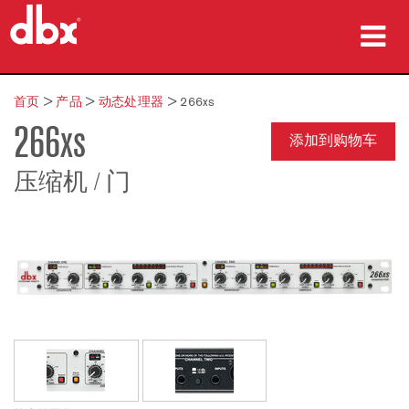
产品
首页
>
产品
>
动态处理器
>
266xs
266xs
案例研究
添加到购物车
哪里购买
压缩机 / 门
培训
支持
语言/地区