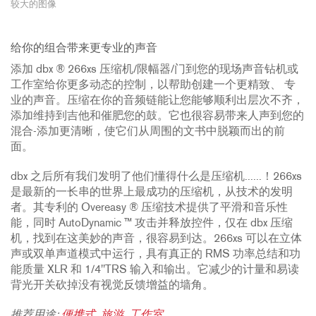
较大的图像
给你的组合带来更专业的声音
添加 dbx ® 266xs 压缩机/限幅器/门到您的现场声音钻机或
工作室给你更多动态的控制，以帮助创建一个更精致、 专
业的声音。压缩在你的音频链能让您能够顺利出层次不齐，
添加维持到吉他和催肥您的鼓。它也很容易带来人声到您的
混合-添加更清晰，使它们从周围的文书中脱颖而出的前
面。
dbx 之后所有我们发明了他们懂得什么是压缩机......！266xs
是最新的一长串的世界上最成功的压缩机，从技术的发明
者。其专利的 Overeasy ® 压缩技术提供了平滑和音乐性
能，同时 AutoDynamic ™ 攻击并释放控件，仅在 dbx 压缩
机，找到在这美妙的声音，很容易到达。266xs 可以在立体
声或双单声道模式中运行，具有真正的 RMS 功率总结和功
能质量 XLR 和 1/4"TRS 输入和输出。它减少的计量和易读
背光开关砍掉没有视觉反馈增益的墙角。
推荐用途:
便携式
,
旅游
,
工作室
.