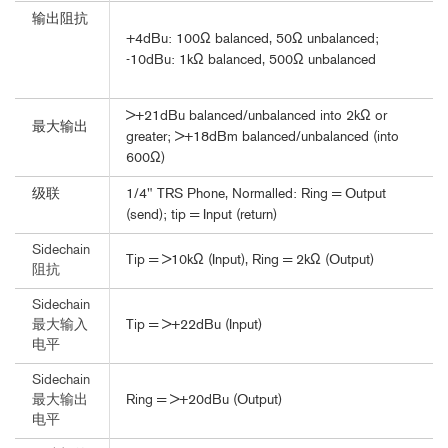
输出阻抗
+4dBu: 100Ω balanced, 50Ω unbalanced;
-10dBu: 1kΩ balanced, 500Ω unbalanced
>+21dBu balanced/unbalanced into 2kΩ or
最大输出
greater; >+18dBm balanced/unbalanced (into
600Ω)
级联
1/4" TRS Phone, Normalled: Ring = Output
(send); tip = Input (return)
Sidechain
Tip = >10kΩ (Input), Ring = 2kΩ (Output)
阻抗
Sidechain
Tip = >+22dBu (Input)
最大输入
电平
Sidechain
Ring = >+20dBu (Output)
最大输出
电平