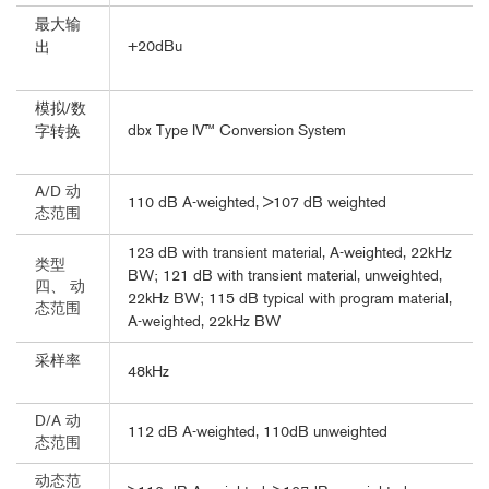
最大输
+20dBu
出
模拟/数
dbx Type IV™ Conversion System
字转换
A/D 动
110 dB A-weighted, >107 dB weighted
态范围
123 dB with transient material, A-weighted, 22kHz
类型
BW; 121 dB with transient material, unweighted,
四、 动
22kHz BW; 115 dB typical with program material,
态范围
A-weighted, 22kHz BW
采样率
48kHz
D/A 动
112 dB A-weighted, 110dB unweighted
态范围
动态范