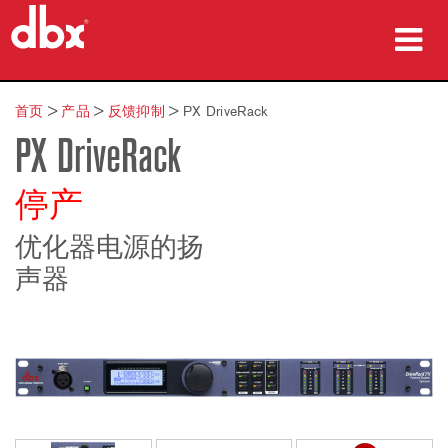
产品
首页
>
产品
>
反馈抑制
>
PX DriveRack
PX DriveRack
案例研究
哪里购买
停产
培训
优化器电源的扬
声器
支持
语言/地区