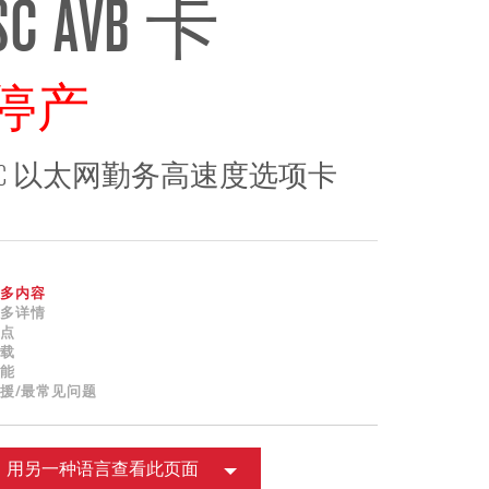
SC AVB 卡
ខ្មែរ
한국어
Nederlan
停产
Polski
Portuguê
Português
SC 以太网勤务高速度选项卡
Svenska
ภาษาไทย
Türkçe
多内容
Tiếng Việ
多详情
点
中文
载
能
援/最常见问题
用另一种语言查看此页面