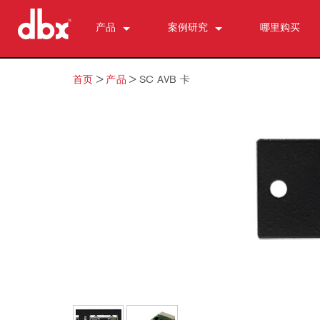
产品
案例研究
哪里购买
CX Series (China)
CX2400 (China)
新闻
首页
>
产品
>
SC AVB 卡
500 Series
CX3600 (China)
510
DriveRack (ch)
CX4800 (China)
520
DriveRack Premium
个人监测与控制
530
DriveRack 260
PMC16
ZonePRO
560A
TR1616
1260
区域控制器 （我们的）
580
PS6
1261
ZC-鲍勃 ·
反馈抑制
1260 m
ZC 火
AFS2
麦克风前置放大器
1261 米
ZC1
DriveRack 260
286s
动态处理器
640
ZC2 级
iEQ15
676
166xs
分频器
641
ZC3
iEQ31
580
266xs
223s
均衡器
640 m
ZC4
560A
223xs
131s
分谐波合成
641 米
ZC6
520
基地
215s
DriveRack 260