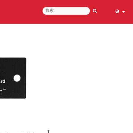
English (
عربي
Dansk
Deutsch
Ελληνι
Español
Français
עברית
हिन्दी
Bahasa I
Italiano
日本語