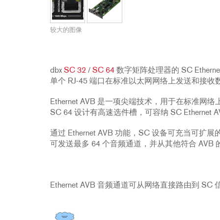
配件
YCT
234xs
231s
DriveRack PA2
db10
停产型号
ZC8
1215
510
db12
较大的图像
ZC9
1231
PB48
2231
RTA-M
iEQ15
PS6
dbx
SC 32
/
SC 64
数字矩阵处理器的 SC Etherne
iEQ31
Di1
单个 RJ-45 端口在标准以太网网络上发送和接
530
DJDI
Ethernet AVB 是一项尖端技术，用于在标准
CT-2
SC 64 设计有高速选件槽，可容纳 SC Ethernet A
CT-3
通过 Ethernet AVB 功能，SC 设备可充当可扩展
DI4
可发送最多 64 个音频通道，并从其他符合 AVB 
Ethernet AVB 音频通道可从网络直接路由到 