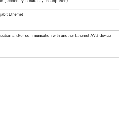
s (secondary is currently unsupported)
abit Ethernet
ection and/or communication with another Ethernet AVB device