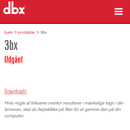
produkter
hjem
>
produkter
>
3bx
3bx
Case studies
hvor man kan købe
Udgået
træning
support
Downloads
Hvis nogle af linksene ovenfor resulterer i mærkelige tegn i din
browser, skal du højreklikke på filen for at gemme den på din
Sprog/Region
computer.