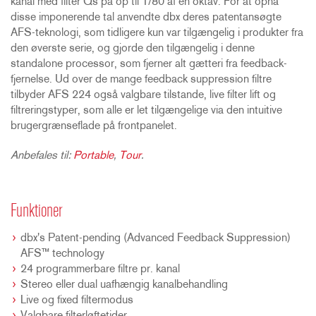
kanal med filter Qs på op til 1/80 af en oktav. For at opnå
disse imponerende tal anvendte dbx deres patentansøgte
AFS-teknologi, som tidligere kun var tilgængelig i produkter fra
den øverste serie, og gjorde den tilgængelig i denne
standalone processor, som fjerner alt gætteri fra feedback-
fjernelse. Ud over de mange feedback suppression filtre
tilbyder AFS 224 også valgbare tilstande, live filter lift og
filtreringstyper, som alle er let tilgængelige via den intuitive
brugergrænseflade på frontpanelet.
Anbefales til:
Portable
,
Tour
.
Funktioner
dbx's Patent-pending (Advanced Feedback Suppression)
AFS™ technology
24 programmerbare filtre pr. kanal
Stereo eller dual uafhængig kanalbehandling
Live og fixed filtermodus