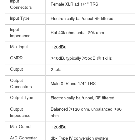
Input
Female XLR ad 1/4" TRS
Connectors
Input Type
Electronically bal/unbal RF filtered
Input
Bal 40k ohm, unbal 20k ohm
Impedance
Max Input
+20dBu
CMRR
>40dB, typically >55dB @ 1kHz
Output
2 total
Output
Male XLR and 1/4" TRS
Connectors
Output Type
Electronically bal/unbal, RF filtered
Balanced >120 ohm, unbalanced >60
Output
Impedance
ohm
Max Output
+20dBu
A/D Converter
dbx Type IV conversion system