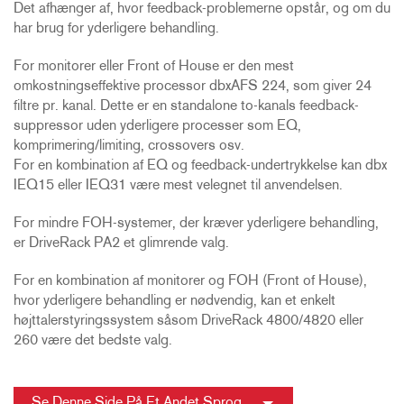
Det afhænger af, hvor feedback-problemerne opstår, og om du
har brug for yderligere behandling.
For monitorer eller Front of House er den mest
omkostningseffektive processor dbxAFS 224, som giver 24
filtre pr. kanal. Dette er en standalone to-kanals feedback-
suppressor uden yderligere processer som EQ,
komprimering/limiting, crossovers osv.
For en kombination af EQ og feedback-undertrykkelse kan dbx
IEQ15 eller IEQ31 være mest velegnet til anvendelsen.
For mindre FOH-systemer, der kræver yderligere behandling,
er DriveRack PA2 et glimrende valg.
For en kombination af monitorer og FOH (Front of House),
hvor yderligere behandling er nødvendig, kan et enkelt
højttalerstyringssystem såsom DriveRack 4800/4820 eller
260 være det bedste valg.
Se Denne Side På Et Andet Sprog