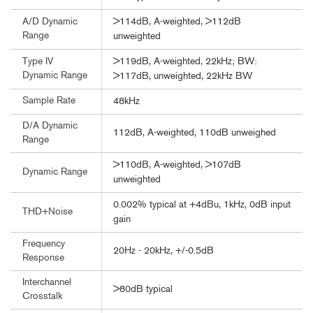
>114dB, A-weighted, >112dB
A/D Dynamic
Range
unweighted
>119dB, A-weighted, 22kHz; BW:
Type IV
Dynamic Range
>117dB, unweighted, 22kHz BW
Sample Rate
48kHz
D/A Dynamic
112dB, A-weighted, 110dB unweighed
Range
>110dB, A-weighted, >107dB
Dynamic Range
unweighted
0.002% typical at +4dBu, 1kHz, 0dB input
THD+Noise
gain
Frequency
20Hz - 20kHz, +/-0.5dB
Response
Interchannel
>80dB typical
Crosstalk