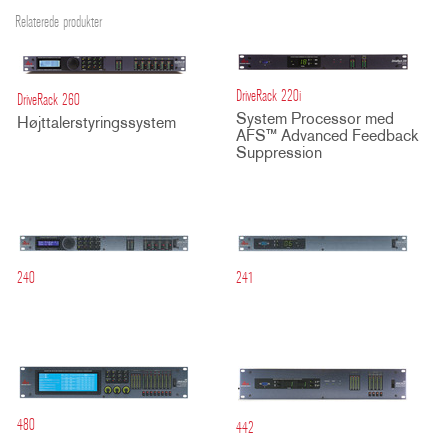
Relaterede produkter
DriveRack 220i
DriveRack 260
System Processor med
Højttalerstyringssystem
AFS™ Advanced Feedback
Suppression
240
241
480
442