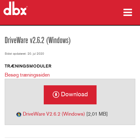
produkter
DriveWare v2.6.2 (Windows)
Case studies
Sidst opdateret: 20. jul 2020
hvor man kan købe
TRÆNINGSMODULER
Besøg træningssiden
træning
support
Download
DriveWare V2.6.2 (Windows)
[2,01 MB]
Sprog/Region