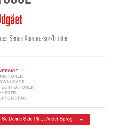
ខ្មែរ
한국어
Udgået
Nederlan
Polski
lues Series Kompressor/Limiter
Portuguê
Português
Svenska
ภาษาไทย
VERSIGT
Türkçe
UNKTIONER
OWNLOADS
Tiếng Việ
PECIFIKATIONER
中文
YHEDER
UPPORT/FAQ
Se Denne Side På Et Andet Sprog