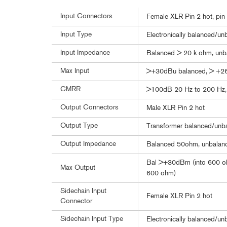
Input Connectors
Female XLR Pin 2 hot, pin 1
Input Type
Electronically balanced/unb
Input Impedance
Balanced > 20 k ohm, unb
Max Input
>+30dBu balanced, > +2
CMRR
>100dB 20 Hz to 200 Hz,
Output Connectors
Male XLR Pin 2 hot
Output Type
Transformer balanced/unba
Output Impedance
Balanced 50ohm, unbala
Bal >+30dBm (into 600 o
Max Output
600 ohm)
Sidechain Input
Female XLR Pin 2 hot
Connector
Sidechain Input Type
Electronically balanced/unb