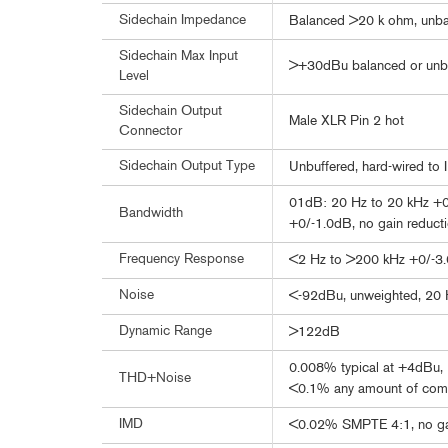
Sidechain Impedance
Balanced >20 k ohm, unb
Sidechain Max Input
>+30dBu balanced or unb
Level
Sidechain Output
Male XLR Pin 2 hot
Connector
Sidechain Output Type
Unbuffered, hard-wired to 
01dB: 20 Hz to 20 kHz +0/
Bandwidth
+0/-1.0dB, no gain reducti
Frequency Response
<2 Hz to >200 kHz +0/-3.0
Noise
<-92dBu, unweighted, 20 
Dynamic Range
>122dB
0.008% typical at +4dBu, 1
THD+Noise
<0.1% any amount of com
IMD
<0.02% SMPTE 4:1, no gain