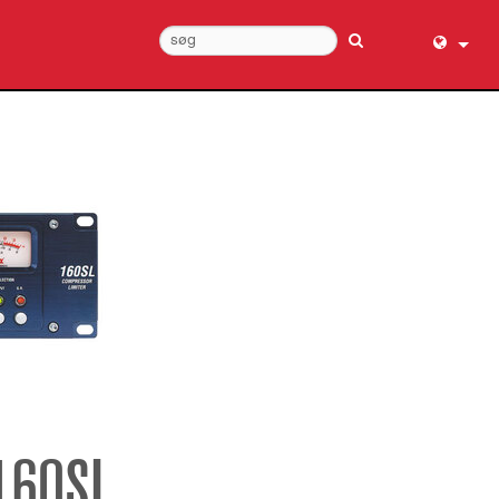
English (
عربي
Dansk
Deutsch
Ελληνι
Español
Français
עברית
हिन्दी
Bahasa I
Italiano
160SL
日本語