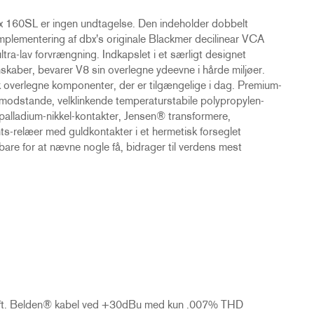
x 160SL er ingen undtagelse. Den indeholder dobbelt
lementering af dbx's originale Blackmer decilinear VCA
a-lav forvrængning. Indkapslet i et særligt designet
skaber, bevarer V8 sin overlegne ydeevne i hårde miljøer.
 overlegne komponenter, der er tilgængelige i dag. Premium-
-modstande, velklinkende temperaturstabile polypropylen-
d-palladium-nikkel-kontakter, Jensen® transformere,
s-relæer med guldkontakter i et hermetisk forseglet
bare for at nævne nogle få, bidrager til verdens mest
000 ft. Belden® kabel ved +30dBu med kun .007% THD