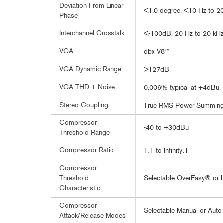
Deviation From Linear
<1.0 degree, <10 Hz to 2
Phase
Interchannel Crosstalk
<-100dB, 20 Hz to 20 kH
VCA
dbx V8™
VCA Dynamic Range
>127dB
VCA THD + Noise
0.006% typical at +4dBu, 1
Stereo Coupling
True RMS Power Summin
Compressor
-40 to +30dBu
Threshold Range
Compressor Ratio
1:1 to Infinity:1
Compressor
Selectable OverEasy® or 
Threshold
Characteristic
Compressor
Selectable Manual or Auto
Attack/Release Modes