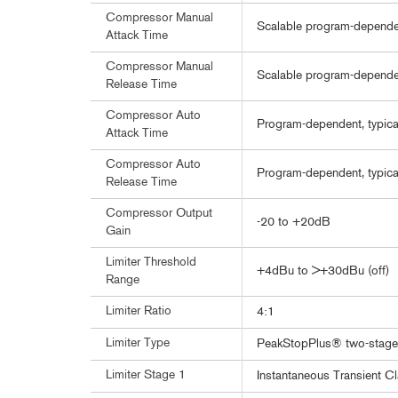
Compressor Manual
Scalable program-depende
Attack Time
Compressor Manual
Scalable program-depende
Release Time
Compressor Auto
Program-dependent, typica
Attack Time
Compressor Auto
Program-dependent, typic
Release Time
Compressor Output
-20 to +20dB
Gain
Limiter Threshold
+4dBu to >+30dBu (off)
Range
Limiter Ratio
4:1
Limiter Type
PeakStopPlus® two-stage 
Limiter Stage 1
Instantaneous Transient C