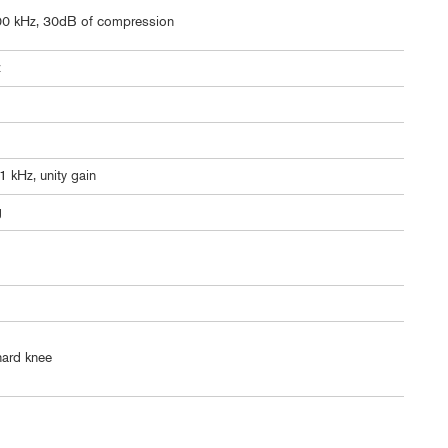
00 kHz, 30dB of compression
z
 kHz, unity gain
g
hard knee