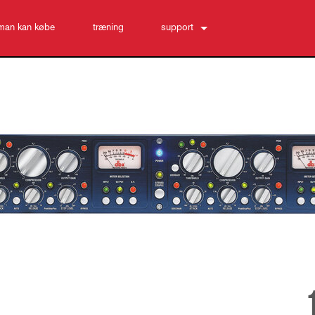
man kan købe
træning
support
Kontakt os
Hjælpecenter døgnet rundt
software
Downloads
Garanti
produktregistrering
Service