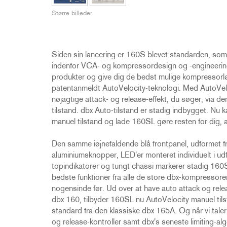
2231
RTA-M
Større billeder
iEQ15
PS6
iEQ31
Di1
530
DJDI
Siden sin lancering er 160S blevet standarden, so
CT-2
indenfor VCA- og kompressordesign og -engineering 
produkter og give dig de bedst mulige kompressorl
CT-3
patentanmeldt AutoVelocity-teknologi. Med AutoVeloc
DI4
nøjagtige attack- og release-effekt, du søger, via
tilstand. dbx Auto-tilstand er stadig indbygget. Nu ka
manuel tilstand og lade 160SL gøre resten for dig, 
Den samme iøjnefaldende blå frontpanel, udformet fr
aluminiumsknopper, LED'er monteret individuelt i ud
topindikatorer og tungt chassi markerer stadig 160
bedste funktioner fra alle de store dbx-kompressorer
nogensinde før. Ud over at have auto attack og rele
dbx 160, tilbyder 160SL nu AutoVelocity manuel til
standard fra den klassiske dbx 165A. Og når vi taler
og release-kontroller samt dbx's seneste limiting-a