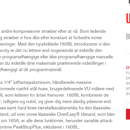
m andre kompressorer stræber efter at nå. Som ledende
B
stræber vi hos dbx efter konstant at forbedre vores
øsninger. Med den nyudviklede 160SL introducerer vi den
ity er det nu lettere end nogensinde at indstille den
 den programafhængige eller ikke-programafhængige manuelle
n du indstille dine maksimale præfererede indstillinger i
O
afhængigt af dit programmateriål.
F
D
a 1/4" luftfartøjsaluminium, håndlavede massive
S
formede rustfrit stål-huse, brugerdefinerede VU-målere med
N
S
SL som lederen for årtier fremover. 160SL kombinerer de
, tidligere og nutid, og giver dig mere alsidig ydeevne end
ase samt hard knee-tærskelkarakteristika fra den klassiske
stand, ud over vores klassiske OverEasy® tilstand, som blev
 om 165A, er alle dens funktioner, herunder variable attack-
lgoritme PeakStopPlus, inkluderet i 160SL.