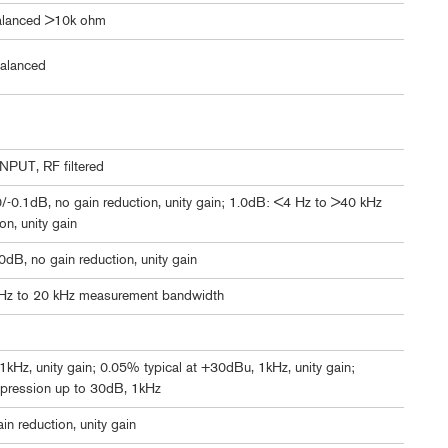
alanced >10k ohm
alanced
INPUT, RF filtered
-0.1dB, no gain reduction, unity gain; 1.0dB: <4 Hz to >40 kHz
on, unity gain
dB, no gain reduction, unity gain
Hz to 20 kHz measurement bandwidth
kHz, unity gain; 0.05% typical at +30dBu, 1kHz, unity gain;
pression up to 30dB, 1kHz
 reduction, unity gain