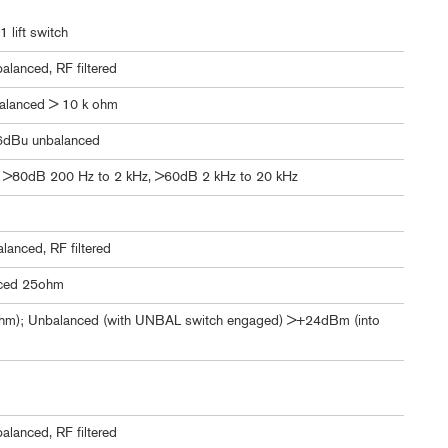
 lift switch
alanced, RF filtered
alanced > 10 k ohm
6dBu unbalanced
 >80dB 200 Hz to 2 kHz, >60dB 2 kHz to 20 kHz
lanced, RF filtered
nced 25ohm
hm); Unbalanced (with UNBAL switch engaged) >+24dBm (into
alanced, RF filtered