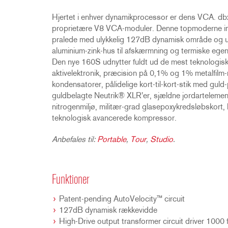
Hjertet i enhver dynamikprocessor er dens VCA. db
proprietære V8 VCA-moduler. Denne topmoderne imp
pralede med ulykkelig 127dB dynamisk område og ultr
aluminium-zink-hus til afskærmning og termiske egen
Den nye 160S udnytter fuldt ud de mest teknologisk
aktivelektronik, præcision på 0,1% og 1% metalfilm
kondensatorer, pålidelige kort-til-kort-stik med gul
guldbelagte Neutrik® XLR'er, sjældne jordartelement
nitrogenmiljø, militær-grad glasepoxykredsløbskort, 
teknologisk avancerede kompressor.
Anbefales til:
Portable
,
Tour
,
Studio
.
Funktioner
Patent-pending AutoVelocity™ circuit
127dB dynamisk rækkevidde
High-Drive output transformer circuit driver 1